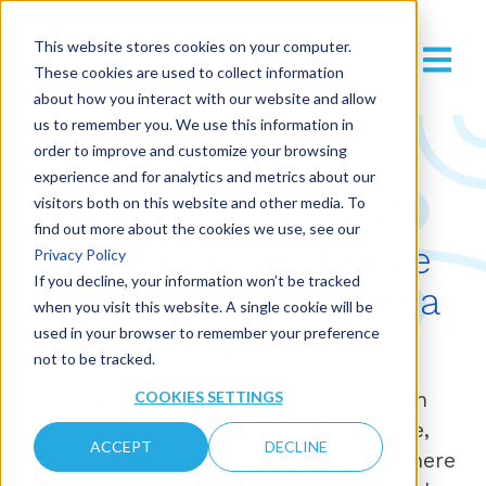
This website stores cookies on your computer.
These cookies are used to collect information
about how you interact with our website and allow
us to remember you. We use this information in
order to improve and customize your browsing
experience and for analytics and metrics about our
IL BLOG DI MYWOSH
visitors both on this website and other media. To
find out more about the cookies we use, see our
Risorse, casi studio e
Privacy Policy
If you decline, your information won’t be tracked
consigli per te e la tua
when you visit this website. A single cookie will be
lavanderia
used in your browser to remember your preference
not to be tracked.
In queste pagine il team di MyWosh
COOKIES SETTINGS
condivide guide, casi studio, notizie,
ACCEPT
DECLINE
risorse e consigli per aiutarti ad ottenere