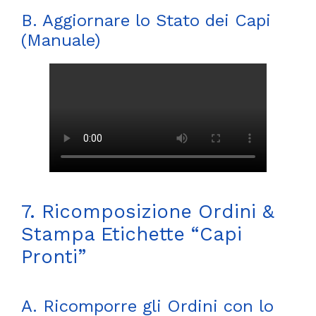
B. Aggiornare lo Stato dei Capi
(Manuale)
7. Ricomposizione Ordini &
Stampa Etichette “Capi
Pronti”
A. Ricomporre gli Ordini con lo